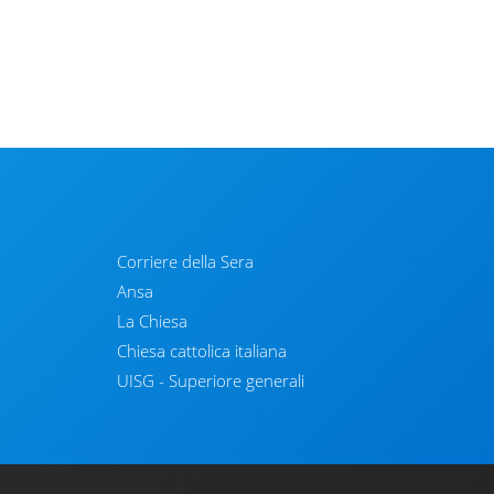
Corriere della Sera
Ansa
La Chiesa
Chiesa cattolica italiana
UISG - Superiore generali