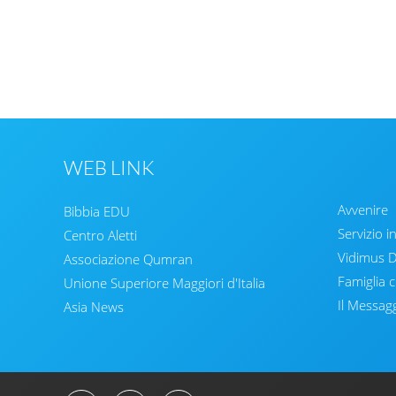
WEB LINK
Avvenire
Bibbia EDU
Servizio i
Centro Aletti
Vidimus
Associazione Qumran
Famiglia c
Unione Superiore Maggiori d'Italia
Il Messag
Asia News