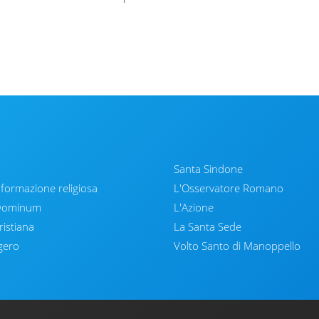
Santa Sindone
nformazione religiosa
L'Osservatore Romano
 Dominum
L'Azione
ristiana
La Santa Sede
gero
Volto Santo di Manoppello