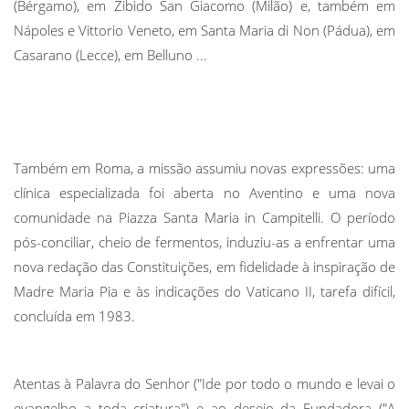
(Bérgamo), em Zibido San Giacomo (Milão) e, também em
Nápoles e Vittorio Veneto, em Santa
Maria di Non (Pádua), em
Casarano (Lecce), em Belluno ...
Também em Roma, a missão assumiu novas expressões: uma
clínica especializada foi aberta no Aventino e uma nova
comunidade na Piazza Santa Maria in Campitelli. O período
pós-conciliar, cheio de fermentos, induziu-as a enfrentar uma
nova redação das Constituições, em fidelidade à inspiração de
Madre Maria Pia e às indicações do Vaticano II, tarefa difícil,
concluída em 1983.
Atentas à Palavra do Senhor ("Ide por todo o mundo e levai o
evangelho a toda criatura") e ao desejo da Fundadora ("A