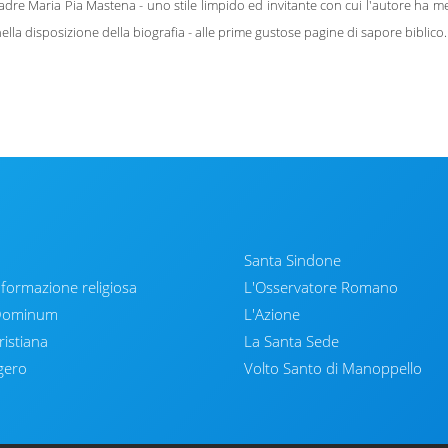
 Madre Maria Pia Mastena - uno stile limpido ed invitante con cui l'autore ha me
nella disposizione della biografia - alle prime gustose pagine di sapore biblico.
Santa Sindone
nformazione religiosa
L'Osservatore Romano
 Dominum
L'Azione
ristiana
La Santa Sede
gero
Volto Santo di Manoppello